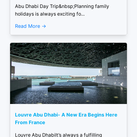
Abu Dhabi Day Trip&nbsp;Planning family
holidays is always exciting fo...
Read More
Louvre Abu Dhabi- A New Era Begins Here
From France
Louvre Abu DhabiIt’s always a fulfilling