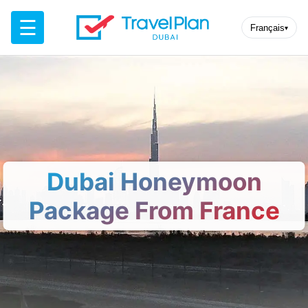
☰
Français
▾
Dubai Honeymoon
Package From France