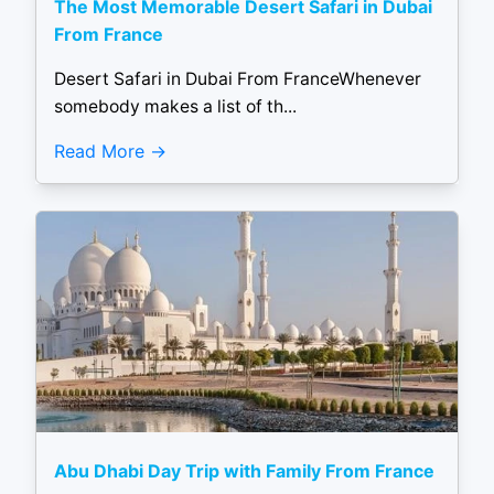
The Most Memorable Desert Safari in Dubai
From France
Desert Safari in Dubai From FranceWhenever
somebody makes a list of th...
Read More
Abu Dhabi Day Trip with Family From France