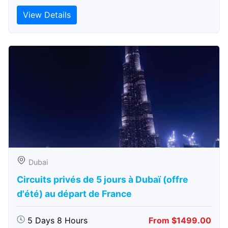
View Details
Dubai
Circuits privés de 5 jours à Dubaï (offre
d'été) au départ de France
5 Days 8 Hours
From $1499.00