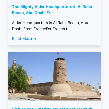
The Mighty Aldar Headquarters in Al Raha
Beach, Abu Dhabi Fr...
Aldar Headquarters in Al Raha Beach, Abu
Dhabi From FranceFor French t...
Read More