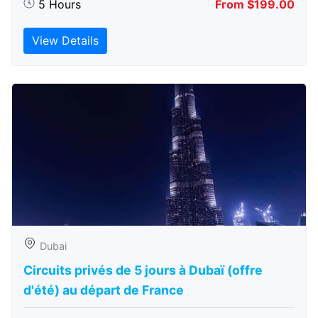
5 Hours
From $199.00
View Details
Dubai
Circuits privés de 5 jours à Dubaï (offre
d'été) au départ de France