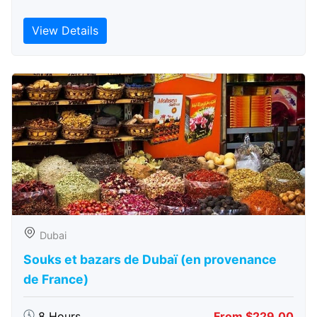
View Details
Dubai
Souks et bazars de Dubaï (en provenance
de France)
8 Hours
From $229.00