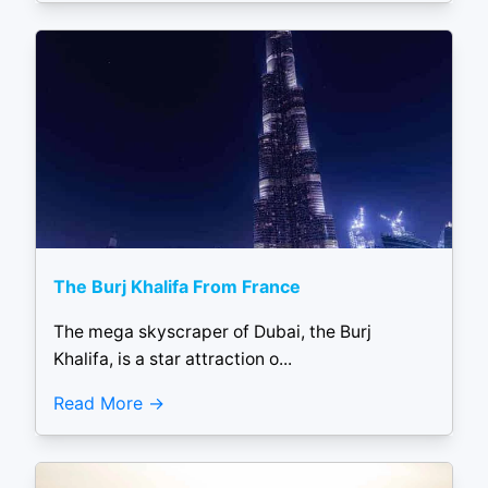
The Burj Khalifa From France
The mega skyscraper of Dubai, the Burj
Khalifa, is a star attraction o...
Read More