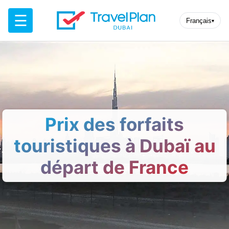
☰
Français
▾
Prix ​​des forfaits
touristiques à Dubaï au
départ de France