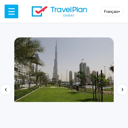
☰
Français
▾
‹
›