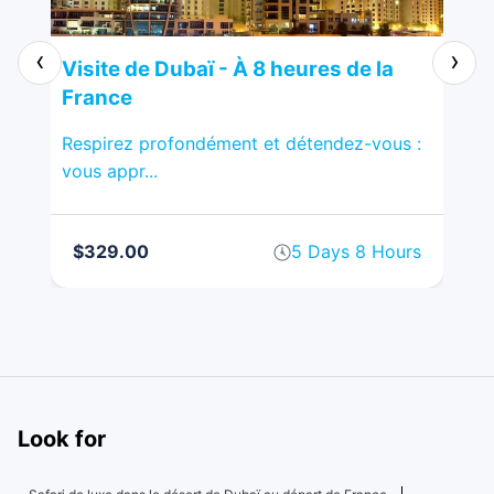
‹
›
Visite de Dubaï - À 8 heures de la
Vis
France
Fr
Respirez profondément et détendez-vous :
Al-
vous appr...
ara
rs
$329.00
5 Days 8 Hours
$
Look for