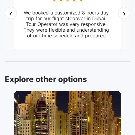
‹
›
We booked a customized 8 hours day
trip for our flight stopover in Dubai.
Tour Operator was very responsive.
They were flexible and understanding
of our time schedule and prepared
itinerary according to it. It all went
perfectly well, from pick-up at the
hotel and the tour around the City. Our
tour guide, Mr. Ashraf was very
knowledgeable and helpful too. Highly
recommended.
Explore other options