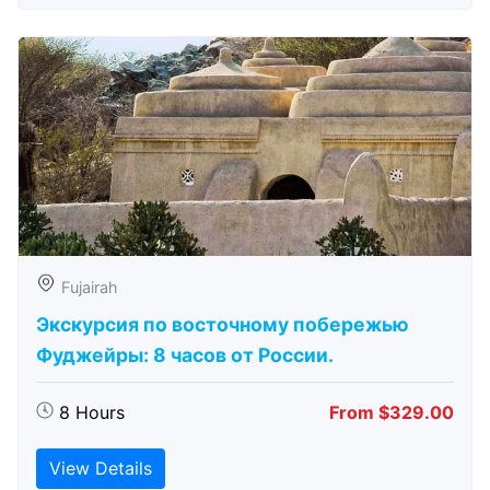
Fujairah
Экскурсия по восточному побережью
Фуджейры: 8 часов от России.
8 Hours
From $329.00
View Details