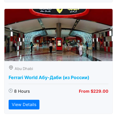
Abu Dhabi
Ferrari World Абу-Даби (из России)
8 Hours
From $229.00
View Details