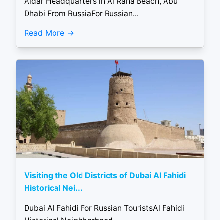
Aldar Headquarters in Al Raha Beach, Abu
Dhabi From RussiaFor Russian...
Read More
Visiting the Old Districts of Dubai Al Fahidi
Historical Nei...
Dubai Al Fahidi For Russian TouristsAl Fahidi