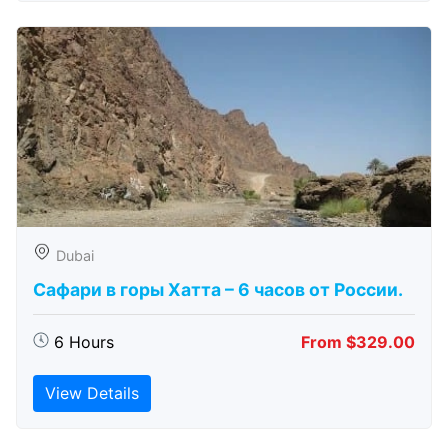
Dubai
Сафари в горы Хатта – 6 часов от России.
6 Hours
From $329.00
View Details