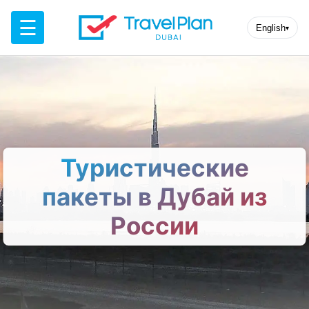
☰
English
▾
Туристические
пакеты в Дубай из
России