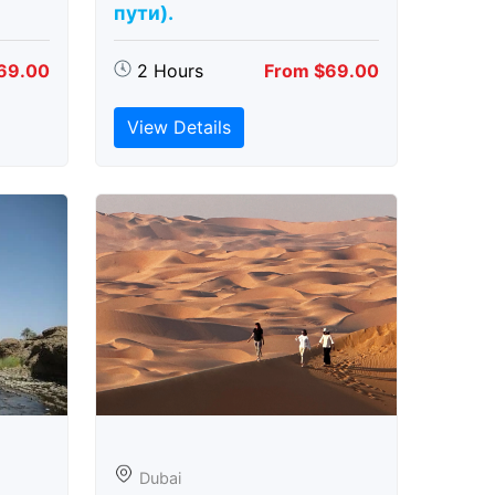
пути).
69.00
2 Hours
From $69.00
View Details
Dubai