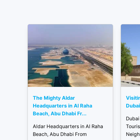
The Mighty Aldar
Visiti
Headquarters in Al Raha
Dubai 
Beach, Abu Dhabi Fr...
Dubai 
Aldar Headquarters in Al Raha
Touris
Beach, Abu Dhabi From
Neigh