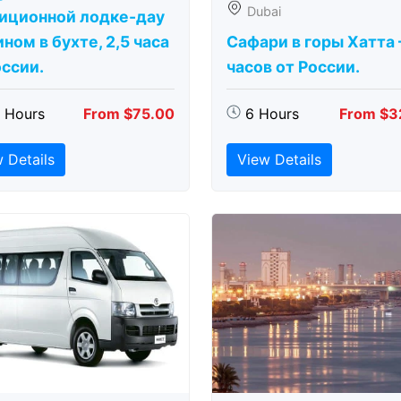
Dubai
иционной лодке-дау
ном в бухте, 2,5 часа
Сафари в горы Хатта 
оссии.
часов от России.
5 Hours
From $75.00
6 Hours
From $3
 Details
View Details