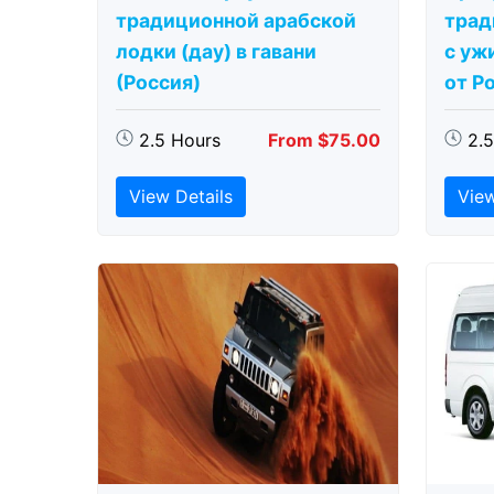
традиционной арабской
трад
лодки (дау) в гавани
с ужи
(Россия)
от Р
2.5 Hours
From $75.00
2.
View Details
View