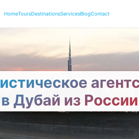
Home
Tours
Destinations
Services
Blog
Contact
истическое агент
в Дубай из России