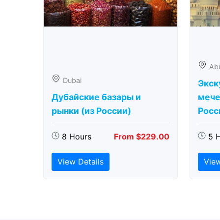
Ab
Dubai
Экск
Дубайские базары и
мече
рынки (из России)
Росс
8 Hours
From $229.00
5 
View Details
View