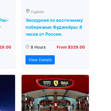
Fujairah
Рас-
Экскурсия по восточному
т
побережью Фуджейры: 8
часов от России.
29.00
8 Hours
From $329.00
View Details