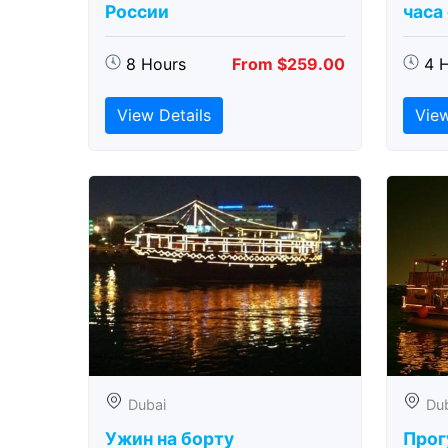
России
часа
8 Hours
From $259.00
4 
View Details
View
Dubai
Du
Ужин на борту
Прог