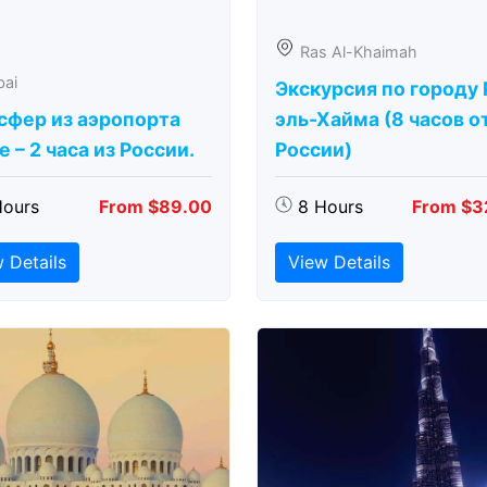
Ras Al-Khaimah
bai
Экскурсия по городу 
сфер из аэропорта
эль-Хайма (8 часов о
 – 2 часа из России.
России)
Hours
From $89.00
8 Hours
From $3
 Details
View Details