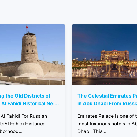
ng the Old Districts of
The Celestial Emirates P
Al Fahidi Historical Nei...
in Abu Dhabi From Russi
Al Fahidi For Russian
Emirates Palace is one of 
tsAl Fahidi Historical
most luxurious hotels in A
borhood...
Dhabi. This...