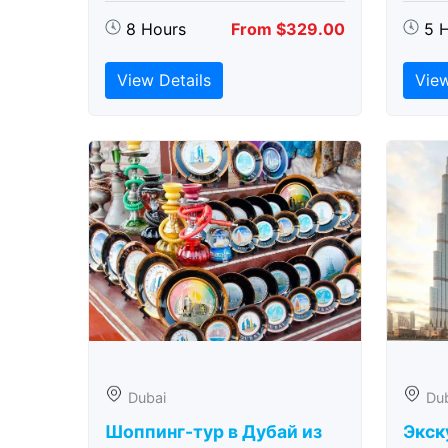
8 Hours
From $329.00
5 
View Details
View
Dubai
Du
Шоппинг-тур в Дубай из
Экск