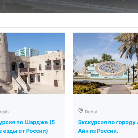
rjah
Dubai
урсия по Шардже (5
Экскурсия по городу 
в езды от России)
Айн из России.