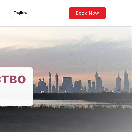
Book Now
English
▾
ство