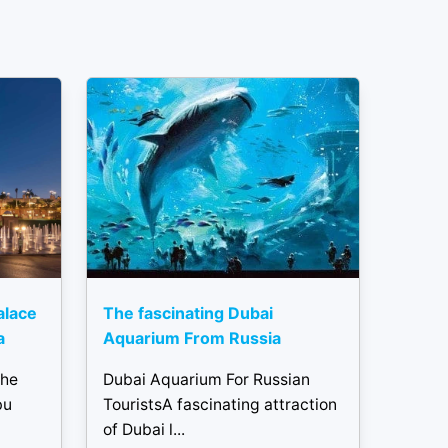
alace
The fascinating Dubai
a
Aquarium From Russia
the
Dubai Aquarium For Russian
bu
TouristsA fascinating attraction
of Dubai l...