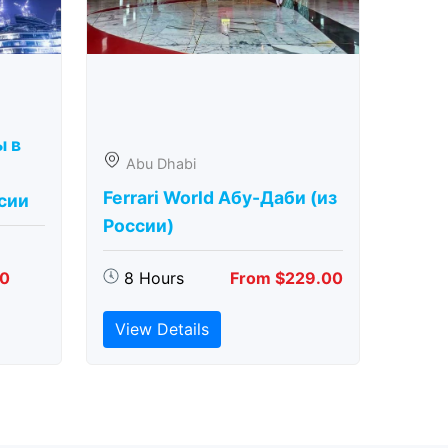
ы в
Abu Dhabi
Ferrari World Абу-Даби (из
сии
России)
00
8 Hours
From $229.00
View Details