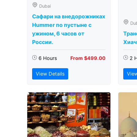
Dubai
Сафари на внедорожниках
Du
Hummer по пустыне с
ужином, 6 часов от
Тран
России.
Хиаче
6 Hours
From $499.00
2 
View Details
View