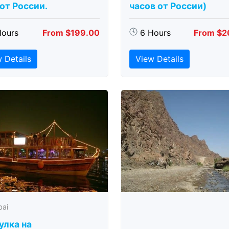
 от России.
часов от России)
Hours
From $199.00
6 Hours
From $2
 Details
View Details
bai
улка на