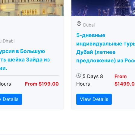
Dubai
5-дневные
u Dhabi
индивидуальные тур
урсия в Большую
Дубай (летнее
ть шейха Зайда из
предложение) из Рос
ии.
5 Days 8
From
Hours
From $199.00
Hours
$1499.
 Details
View Details