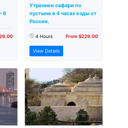
Утреннее сафари по
– 6
пустыне в 4 часах езды от
России.
29.00
4 Hours
From $229.00
View Details