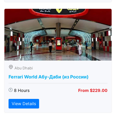
Abu Dhabi
Ferrari World Абу-Даби (из России)
8 Hours
From $229.00
View Details