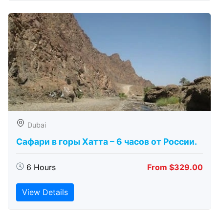
Dubai
Сафари в горы Хатта – 6 часов от России.
6 Hours
From $329.00
View Details