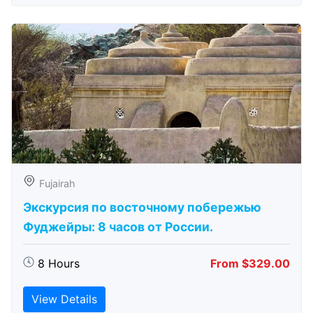
Fujairah
Экскурсия по восточному побережью
Фуджейры: 8 часов от России.
8 Hours
From $329.00
View Details