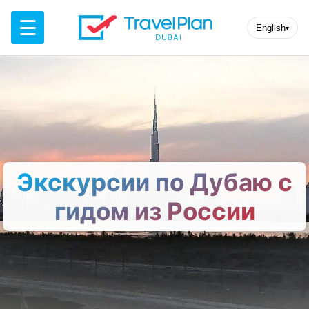
☰
English
▾
Экскурсии по Дубаю с
гидом из России