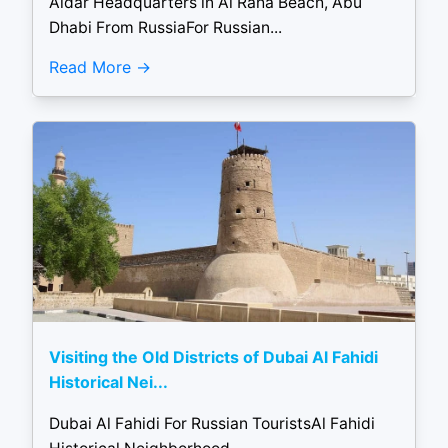
Aldar Headquarters in Al Raha Beach, Abu
Dhabi From RussiaFor Russian...
Read More
Visiting the Old Districts of Dubai Al Fahidi
Historical Nei...
Dubai Al Fahidi For Russian TouristsAl Fahidi