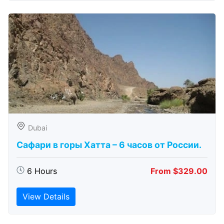
Dubai
Сафари в горы Хатта – 6 часов от России.
6 Hours
From $329.00
View Details