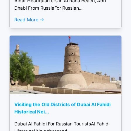
Aldar Headquarters in Al Raha Beach, Abu
Dhabi From RussiaFor Russian...
Read More
Visiting the Old Districts of Dubai Al Fahidi
Historical Nei...
Dubai Al Fahidi For Russian TouristsAl Fahidi