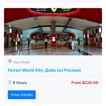
Abu Dhabi
Ferrari World Абу-Даби (из России)
8 Hours
From $229.00
View Details