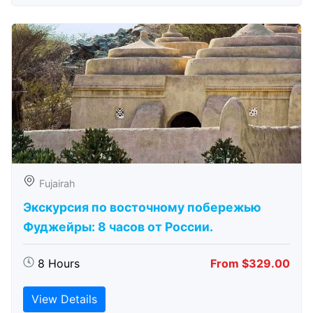
Fujairah
Экскурсия по восточному побережью
Фуджейры: 8 часов от России.
8 Hours
From $329.00
View Details