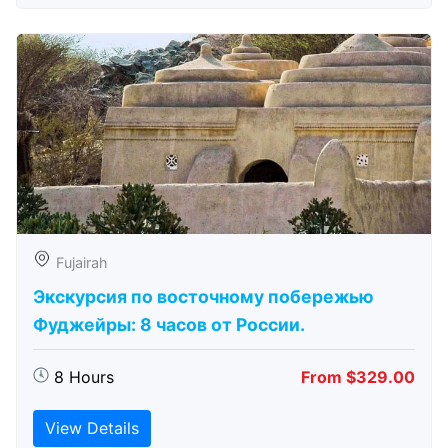
Fujairah
Экскурсия по восточному побережью
Фуджейры: 8 часов от России.
8 Hours
From $329.00
View Details