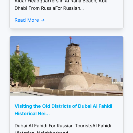
Aldar Headquarters in Al Raha Beach, Abu
Dhabi From RussiaFor Russian...
Read More
Visiting the Old Districts of Dubai Al Fahidi
Historical Nei...
Dubai Al Fahidi For Russian TouristsAl Fahidi