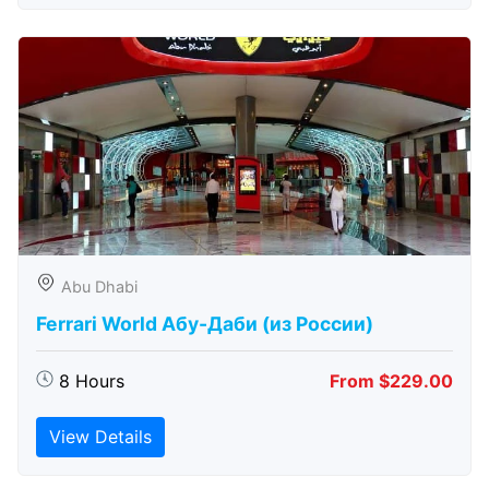
Abu Dhabi
Ferrari World Абу-Даби (из России)
8 Hours
From $229.00
View Details