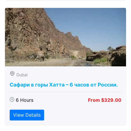
Dubai
Сафари в горы Хатта – 6 часов от России.
6 Hours
From $329.00
View Details