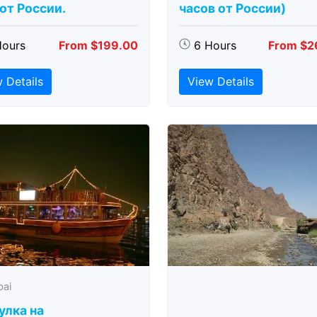
 от России.
часов от России)
Hours
From $199.00
6 Hours
From $2
 Details
View Details
bai
улка на