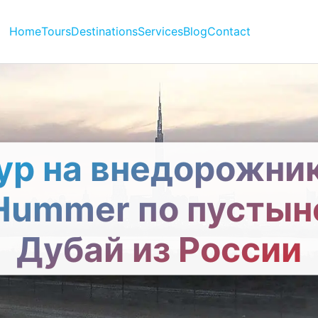
Home
Tours
Destinations
Services
Blog
Contact
ур на внедорожни
Hummer по пустын
Дубай из России