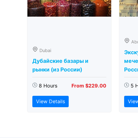
Ab
Dubai
Экск
Дубайские базары и
мече
рынки (из России)
Росс
8 Hours
From $229.00
5 
View Details
View