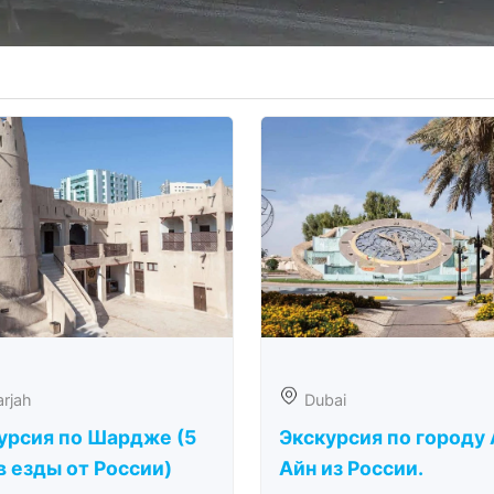
rjah
Dubai
урсия по Шардже (5
Экскурсия по городу 
в езды от России)
Айн из России.