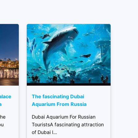
alace
The fascinating Dubai
a
Aquarium From Russia
the
Dubai Aquarium For Russian
bu
TouristsA fascinating attraction
of Dubai l...