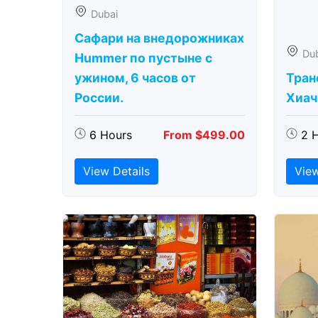
Dubai
Сафари на внедорожниках
Du
Hummer по пустыне с
ужином, 6 часов от
Тран
России.
Хиаче
6 Hours
From $499.00
2 
View Details
View