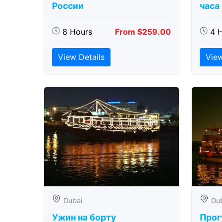
России
часа
8 Hours
From $259.00
4 
View Details
View
Dubai
Du
Ужин на борту
Прог