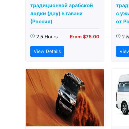
традиционной арабской
трад
лодки (дау) в гавани
с ужи
(Россия)
от Р
2.5 Hours
From $75.00
2.
View Details
View