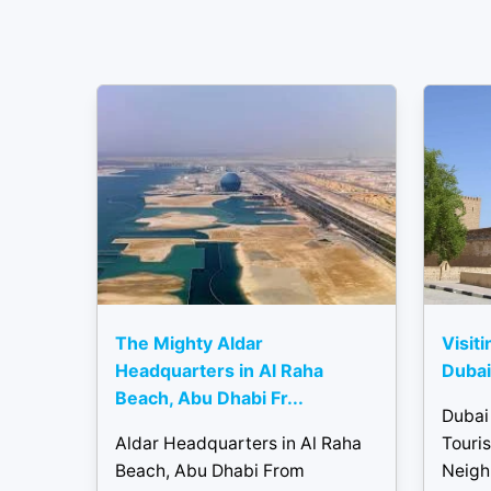
The Mighty Aldar
Visiti
Headquarters in Al Raha
Dubai 
Beach, Abu Dhabi Fr...
Dubai 
Aldar Headquarters in Al Raha
Touris
Beach, Abu Dhabi From
Neigh