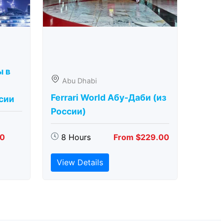
ы в
Abu Dhabi
Ferrari World Абу-Даби (из
сии
России)
00
8 Hours
From $229.00
View Details