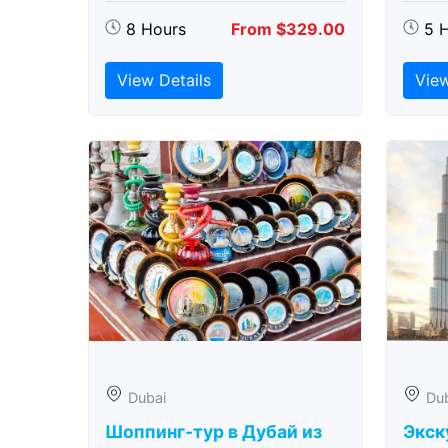
8 Hours
From $329.00
5 
View Details
View
Dubai
Du
Шоппинг-тур в Дубай из
Экск