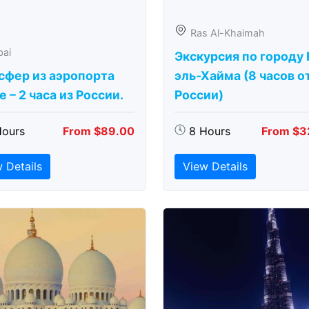
Ras Al-Khaimah
bai
Экскурсия по городу 
сфер из аэропорта
эль-Хайма (8 часов о
 – 2 часа из России.
России)
Hours
From $89.00
8 Hours
From $3
 Details
View Details