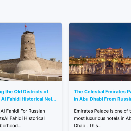
ng the Old Districts of
The Celestial Emirates P
Al Fahidi Historical Nei...
in Abu Dhabi From Russi
Al Fahidi For Russian
Emirates Palace is one of 
tsAl Fahidi Historical
most luxurious hotels in A
borhood...
Dhabi. This...