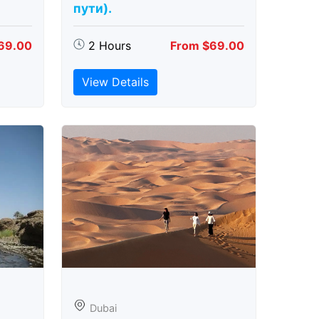
пути).
69.00
2 Hours
From $69.00
View Details
Dubai