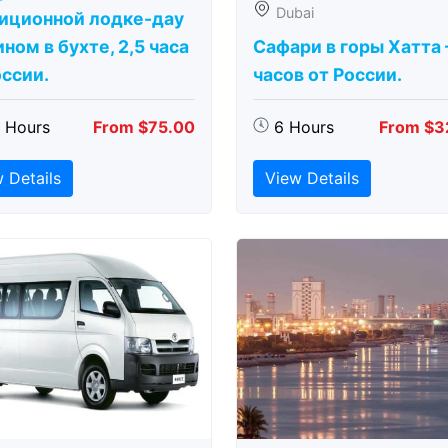
Dubai
иционной лодке-дау
ном в бухте, 2,5 часа
Сафари в горы Хатта 
оссии.
часов от России.
5 Hours
From $75.00
6 Hours
From $3
 Details
View Details