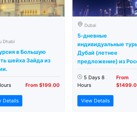
Dubai
5-дневные
u Dhabi
индивидуальные тур
урсия в Большую
Дубай (летнее
ть шейха Зайда из
предложение) из Рос
ии.
5 Days 8
From
Hours
From $199.00
Hours
$1499.
 Details
View Details