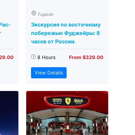
Fujairah
Рас-
Экскурсия по восточному
т
побережью Фуджейры: 8
часов от России.
29.00
8 Hours
From $329.00
View Details