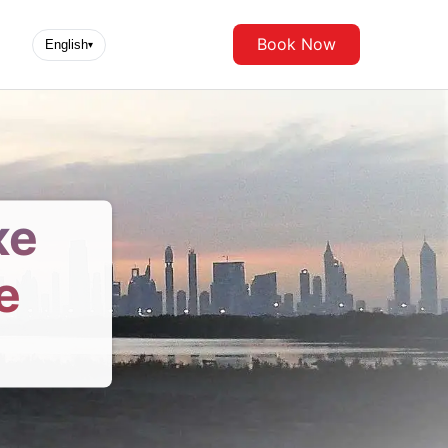
Book Now
English
▾
ке
е