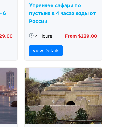
Утреннее сафари по
– 6
пустыне в 4 часах езды от
России.
29.00
4 Hours
From $229.00
View Details