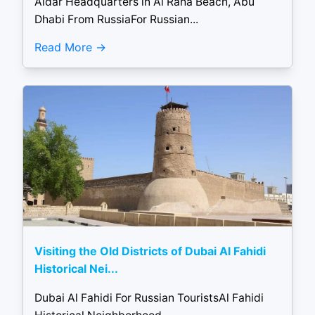
Aldar Headquarters in Al Raha Beach, Abu
Dhabi From RussiaFor Russian...
Read More
Visiting the Old Districts of Dubai Al Fahidi
Historical Nei...
Dubai Al Fahidi For Russian TouristsAl Fahidi