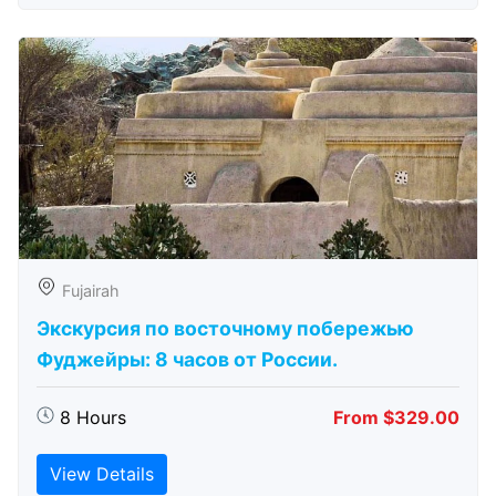
Fujairah
Экскурсия по восточному побережью
Фуджейры: 8 часов от России.
8 Hours
From $329.00
View Details