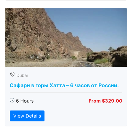
Dubai
Сафари в горы Хатта – 6 часов от России.
6 Hours
From $329.00
View Details