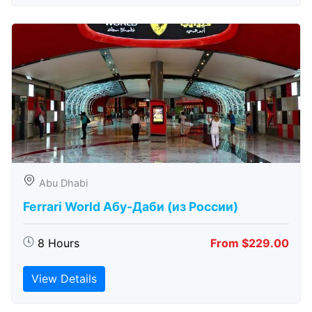
Abu Dhabi
Ferrari World Абу-Даби (из России)
8 Hours
From $229.00
View Details