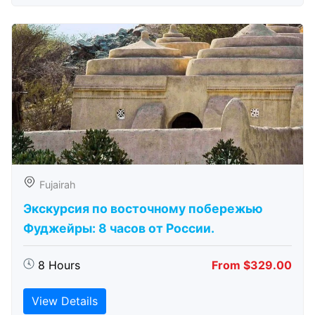
Fujairah
Экскурсия по восточному побережью
Фуджейры: 8 часов от России.
8 Hours
From $329.00
View Details