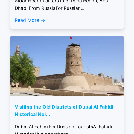
Aldar Headquarters in Al Raha Beach, Abu
Dhabi From RussiaFor Russian...
Read More
Visiting the Old Districts of Dubai Al Fahidi
Historical Nei...
Dubai Al Fahidi For Russian TouristsAl Fahidi