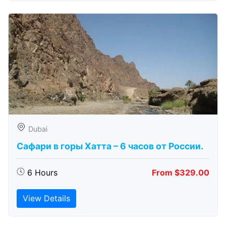
Dubai
Сафари в горы Хатта – 6 часов от России.
6 Hours
From $329.00
View Details