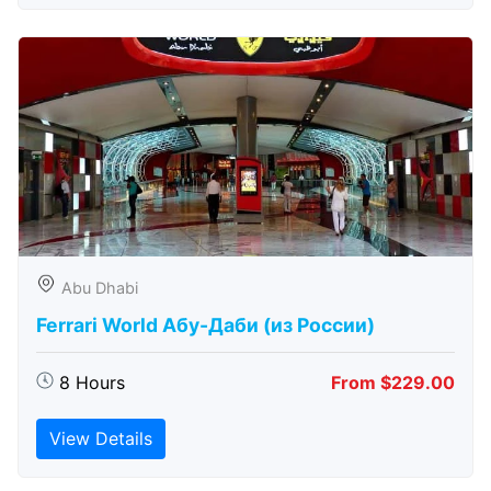
Abu Dhabi
Ferrari World Абу-Даби (из России)
8 Hours
From $229.00
View Details