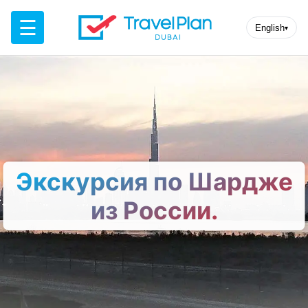
☰
English
▾
Экскурсия по Шардже
из России.