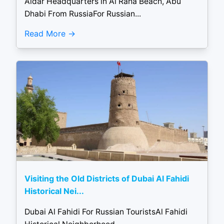
Aldar Headquarters in Al Raha Beach, Abu
Dhabi From RussiaFor Russian...
Read More
Visiting the Old Districts of Dubai Al Fahidi
Historical Nei...
Dubai Al Fahidi For Russian TouristsAl Fahidi