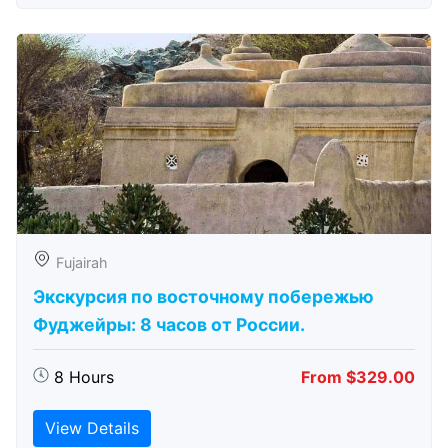
Fujairah
Экскурсия по восточному побережью
Фуджейры: 8 часов от России.
8 Hours
From $329.00
View Details