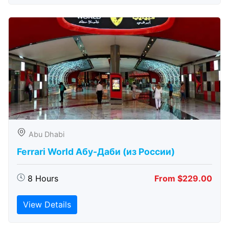
Abu Dhabi
Ferrari World Абу-Даби (из России)
8 Hours
From $229.00
View Details