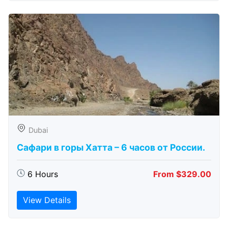
Dubai
Сафари в горы Хатта – 6 часов от России.
6 Hours
From $329.00
View Details