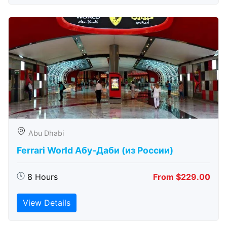
Abu Dhabi
Ferrari World Абу-Даби (из России)
8 Hours
From $229.00
View Details