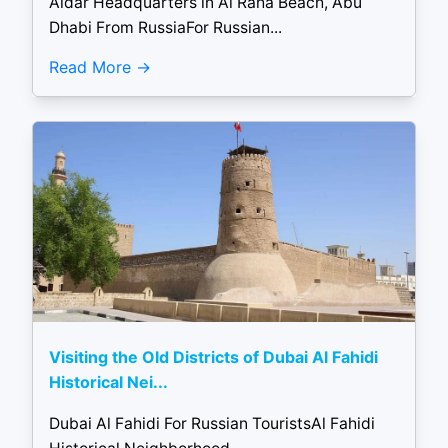
Aldar Headquarters in Al Raha Beach, Abu
Dhabi From RussiaFor Russian...
Read More
Visiting the Old Districts of Dubai Al Fahidi
Historical Nei...
Dubai Al Fahidi For Russian TouristsAl Fahidi