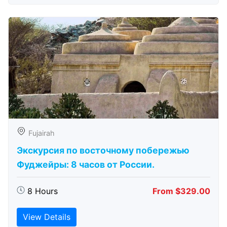
Fujairah
Экскурсия по восточному побережью
Фуджейры: 8 часов от России.
8 Hours
From $329.00
View Details