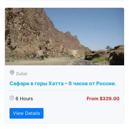
Dubai
Сафари в горы Хатта – 6 часов от России.
6 Hours
From $329.00
View Details