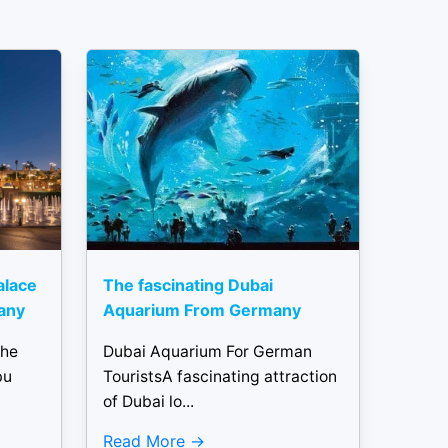
alace
The fascinating Dubai
any
Aquarium From Germany
the
Dubai Aquarium For German
bu
TouristsA fascinating attraction
of Dubai lo...
Read More