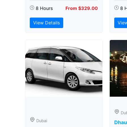
8 Hours
From $329.00
8 
View Details
View
Du
Dubai
Dhau