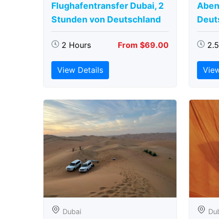
Flughafentransfer Dubai, 2
Aben
Stunden von Deutschland
Deut
2 Hours
From $69.00
2.
View Details
View
Dubai
Du