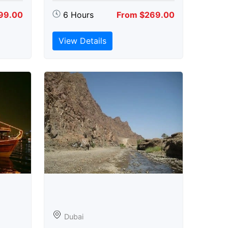
99.00
6 Hours
From $269.00
View Details
Dubai