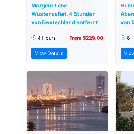
Morgendliche
Humm
Wüstensafari, 4 Stunden
Aben
von Deutschland entfernt
von 
4 Hours
From $229.00
6 
View Details
View