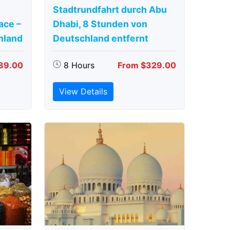
Stadtrundfahrt durch Abu
ace –
Dhabi, 8 Stunden von
hland
Deutschland entfernt
89.00
8 Hours
From $329.00
View Details