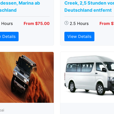
dessen, Marina ab
Creek, 2,5 Stunden vo
schland
Deutschland entfernt
5 Hours
From $75.00
2.5 Hours
From $
 Details
View Details
bai