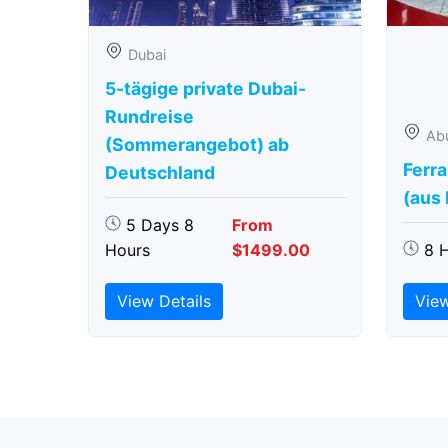
Dubai
5-tägige private Dubai-
Rundreise
Ab
(Sommerangebot) ab
Ferra
Deutschland
(aus
5 Days 8
From
Hours
$1499.00
8 
View Details
View