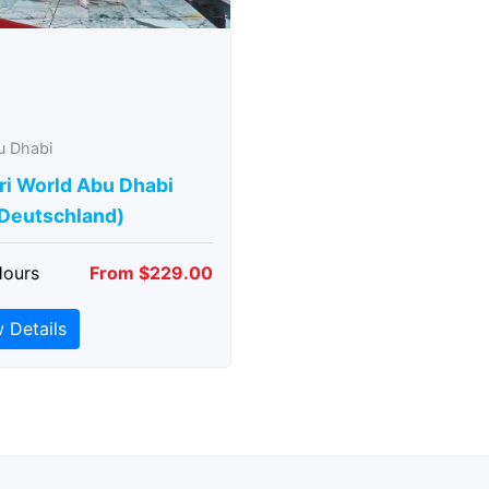
u Dhabi
ri World Abu Dhabi
 Deutschland)
Hours
From $229.00
 Details