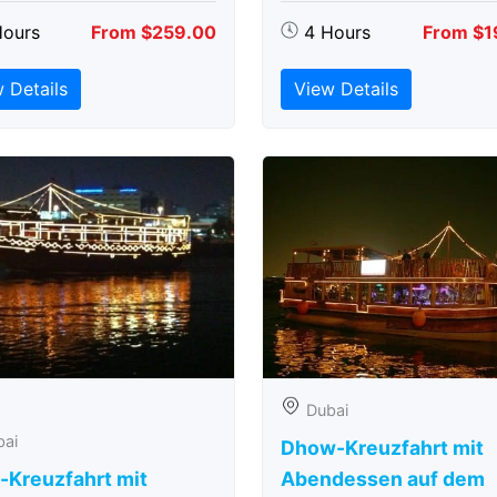
Hours
From $259.00
4 Hours
From $1
 Details
View Details
Dubai
bai
Dhow-Kreuzfahrt mit
-Kreuzfahrt mit
Abendessen auf dem