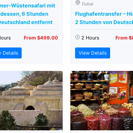
Dubai
er-Wüstensafari mit
dessen, 6 Stunden
Flughafentransfer – Hi
Deutschland entfernt
2 Stunden von Deutsc
Hours
From $499.00
2 Hours
From $
 Details
View Details