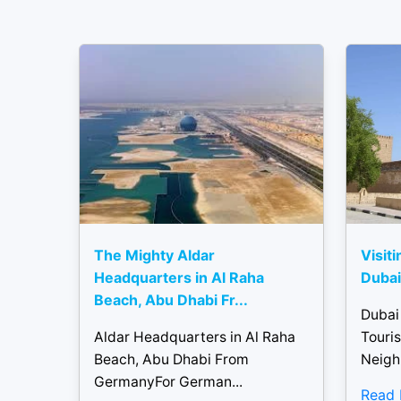
The Mighty Aldar
Visiti
Headquarters in Al Raha
Dubai 
Beach, Abu Dhabi Fr...
Dubai
Aldar Headquarters in Al Raha
Touris
Beach, Abu Dhabi From
Neigh
GermanyFor German...
Read