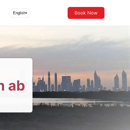
Book Now
English
▾
n ab