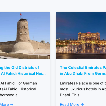
ng the Old Districts of
The Celestial Emirates P
Al Fahidi Historical Nei...
in Abu Dhabi From Germ
 Al Fahidi For German
Emirates Palace is one of 
tsAl Fahidi Historical
most luxurious hotels in A
borhood a...
Dhabi. This...
 More
Read More