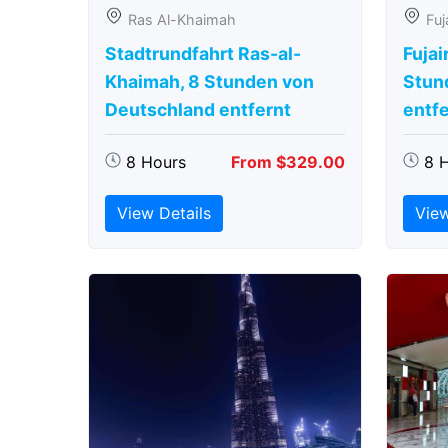
Ras Al-Khaimah
Fuj
Stadtrundfahrt Ras-al-
Fujai
Khaimah, 8 Stunden von
Stun
Deutschland entfernt
entfe
8 Hours
From $329.00
8 
View Details
View