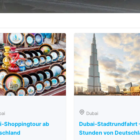
bai
Dubai
i-Shoppingtour ab
Dubai-Stadtrundfahrt 
schland
Stunden von Deutschl