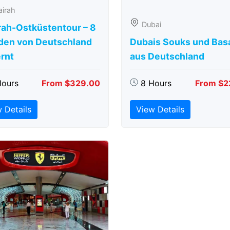
airah
Dubai
rah-Ostküstentour – 8
den von Deutschland
Dubais Souks und Bas
rnt
aus Deutschland
Hours
From $329.00
8 Hours
From $2
 Details
View Details