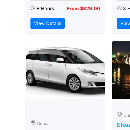
8 Hours
From $329.00
8 
View Details
View
Du
Dubai
Dhau