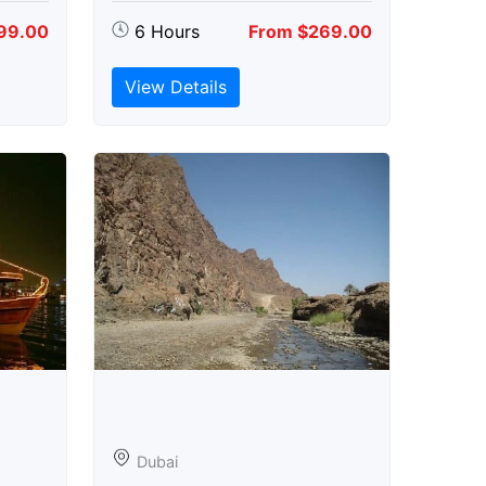
99.00
6 Hours
From $269.00
View Details
Dubai