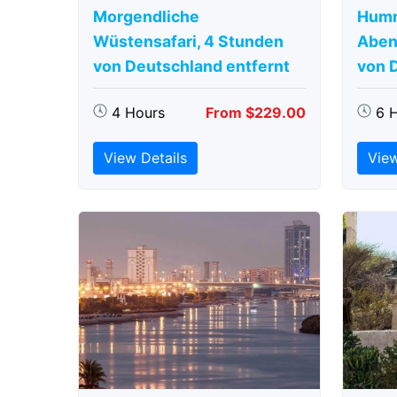
Morgendliche
Humm
Wüstensafari, 4 Stunden
Aben
von Deutschland entfernt
von 
4 Hours
From $229.00
6 
View Details
View