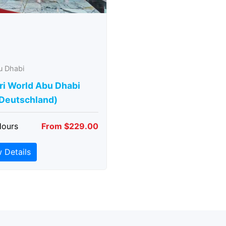
u Dhabi
ri World Abu Dhabi
 Deutschland)
Hours
From $229.00
 Details