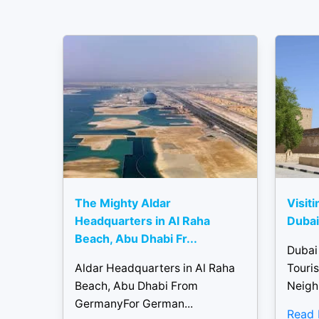
The Mighty Aldar
Visiti
Headquarters in Al Raha
Dubai 
Beach, Abu Dhabi Fr...
Dubai
Aldar Headquarters in Al Raha
Touris
Beach, Abu Dhabi From
Neigh
GermanyFor German...
Read