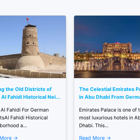
ng the Old Districts of
The Celestial Emirates P
Al Fahidi Historical Nei...
in Abu Dhabi From Germ
 Al Fahidi For German
Emirates Palace is one of 
tsAl Fahidi Historical
most luxurious hotels in A
borhood a...
Dhabi. This...
 More
Read More