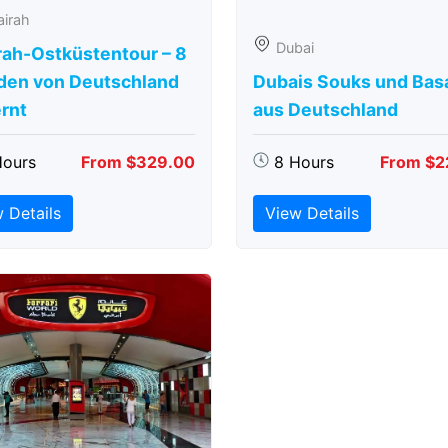
airah
Dubai
rah-Ostküstentour – 8
den von Deutschland
Dubais Souks und Bas
rnt
aus Deutschland
Hours
From $329.00
8 Hours
From $2
 Details
View Details