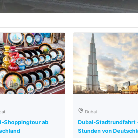
bai
Dubai
i-Shoppingtour ab
Dubai-Stadtrundfahrt 
schland
Stunden von Deutschl