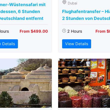
Dubai
er-Wüstensafari mit
dessen, 6 Stunden
Flughafentransfer – Hi
Deutschland entfernt
2 Stunden von Deutsc
Hours
From $499.00
2 Hours
From $
 Details
View Details