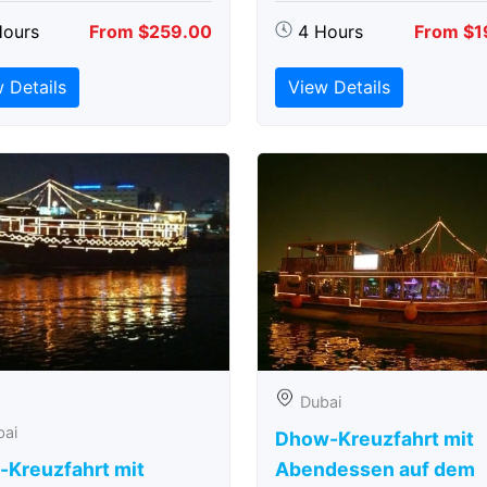
Hours
From $259.00
4 Hours
From $1
 Details
View Details
Dubai
bai
Dhow-Kreuzfahrt mit
-Kreuzfahrt mit
Abendessen auf dem