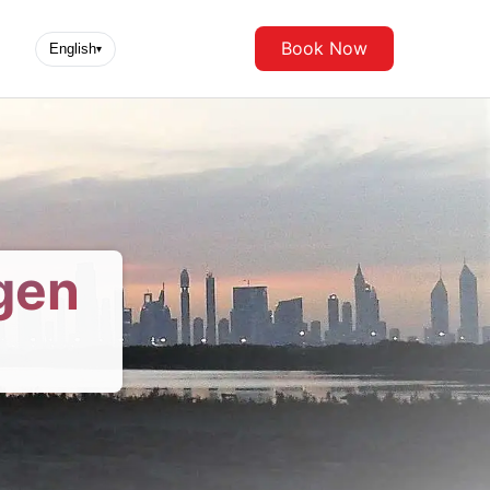
Book Now
English
▾
gen