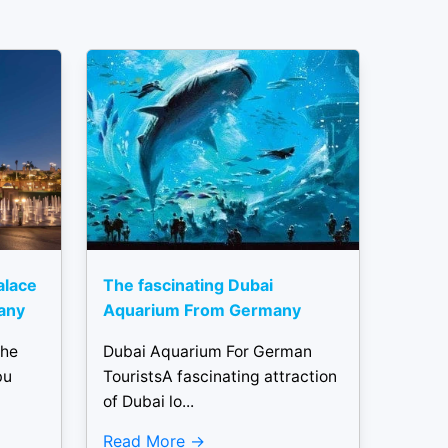
alace
The fascinating Dubai
any
Aquarium From Germany
the
Dubai Aquarium For German
bu
TouristsA fascinating attraction
of Dubai lo...
Read More