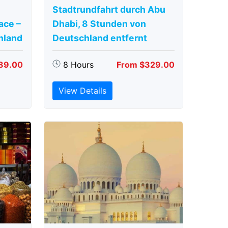
Stadtrundfahrt durch Abu
ace –
Dhabi, 8 Stunden von
hland
Deutschland entfernt
89.00
8 Hours
From $329.00
View Details