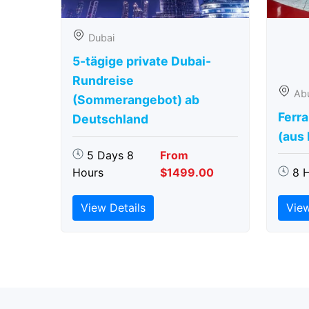
Dubai
5-tägige private Dubai-
Rundreise
Ab
(Sommerangebot) ab
Ferra
Deutschland
(aus
5 Days 8
From
Hours
$1499.00
8 
View Details
View