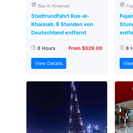
Ras Al-Khaimah
Fuj
Stadtrundfahrt Ras-al-
Fujai
Khaimah, 8 Stunden von
Stun
Deutschland entfernt
entfe
8 Hours
From $329.00
8 
View Details
View