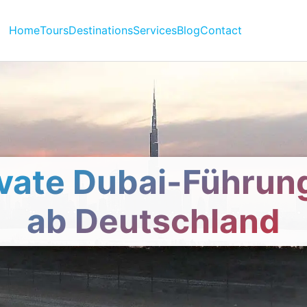
Home
Tours
Destinations
Services
Blog
Contact
ivate Dubai-Führun
ab Deutschland