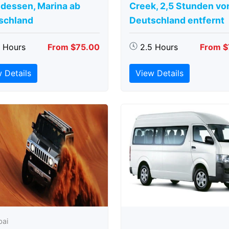
dessen, Marina ab
Creek, 2,5 Stunden vo
schland
Deutschland entfernt
5 Hours
From $75.00
2.5 Hours
From $
 Details
View Details
bai