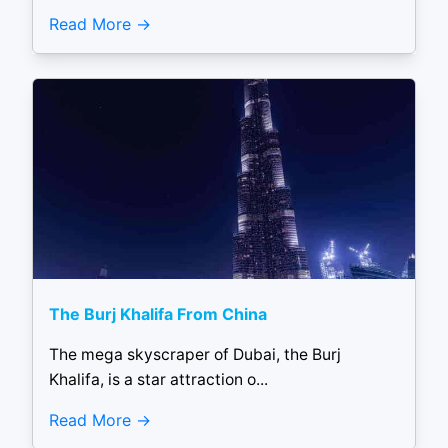
Read More
The Burj Khalifa From China
The mega skyscraper of Dubai, the Burj
Khalifa, is a star attraction o...
Read More