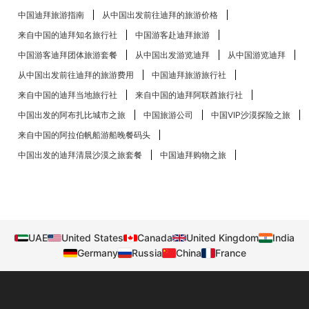
中国迪拜旅游指南
从中国出发前往迪拜的旅游价格
来自中国的迪拜知名旅行社
中国游客赴迪拜旅游
中国游客迪拜团体旅游套餐
从中国出发游览迪拜
从中国游览迪拜
从中国出发前往迪拜的旅游费用
中国迪拜旅游旅行社
来自中国的迪拜当地旅行社
来自中国的迪拜阿联酋旅行社
中国出发的阿布扎比​​城市之旅
中国旅游公司
中国VIP沙漠探险之旅
来自中国的阿拉伯帆船游船晚餐码头
中国出发的迪拜清晨沙漠之旅套餐
中国迪拜购物之旅
UAE
United States
Canada
United Kingdom
India
Germany
Russia
China
France