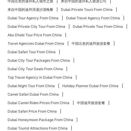
中国出发的迪拜私人城市之旅
来自中国的迪拜私人旅游公司
来自中国的迪拜浪漫沙漠晚餐
Dubai Private Tours From China
Dubai Tour Agency From China
Dubai Travel Agency From China
Dubai Private City Tour From China
Dubai Private Tour From China
Abu Dhabi Tour Price From China
Travel Agencies Dubai From China
中国出发的迪拜旅游套餐
Dubai Safari Tour From China
Dubai City Tour Packages From China
Dubai City Tour Deals From China
Top Travel Agency in Dubai From China
Dubai Night Tour From China
Holiday Planner Dubai From China
Camel Safari Dubai From China
Dubai Camel Rides Prices From China
中国迪拜旅游套餐
Dubai Safari Price From China
Dubai Honeymoon Package From China
Dubai Tourist Attractions From China