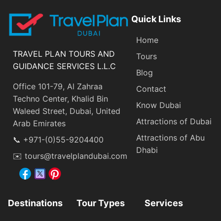
Quick Links
Home
TRAVEL PLAN TOURS AND
Tours
GUIDANCE SERVICES L.L.C
Blog
Office 101-79, Al Zahraa
Contact
Techno Center, Khalid Bin
Know Dubai
Waleed Street, Dubai, United
Attractions of Dubai
Arab Emirates
Attractions of Abu
📞 +971-(0)55-9204400
Dhabi
✉️ tours@travelplandubai.com
Destinations
Tour Types
Services