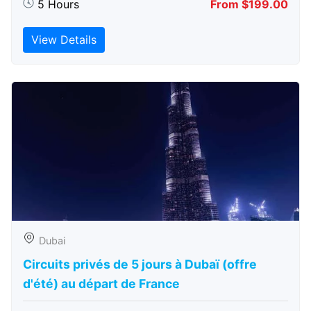
5 Hours
From $199.00
View Details
Dubai
Circuits privés de 5 jours à Dubaï (offre
d'été) au départ de France