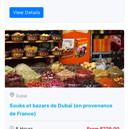
View Details
Dubai
Souks et bazars de Dubaï (en provenance
de France)
8 Hours
From $229.00