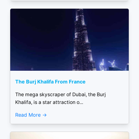
The Burj Khalifa From France
The mega skyscraper of Dubai, the Burj
Khalifa, is a star attraction o...
Read More