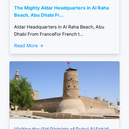
The Mighty Aldar Headquarters in Al Raha
Beach, Abu Dhabi Fr...
Aldar Headquarters in Al Raha Beach, Abu
Dhabi From FranceFor French t...
Read More